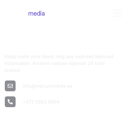
mercury
media
Võta meiega ühendust
Räägi meile oma ideest ning saa vastused tekkinud
küsimustele. Anname vastuse hiljemalt 24 tunni
jooksul.
info@mercurymedia.ee
+372 5883 6694
Nimi