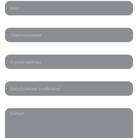
Telefoninumber
E-posti aadress
Soovituskood
Sõnum