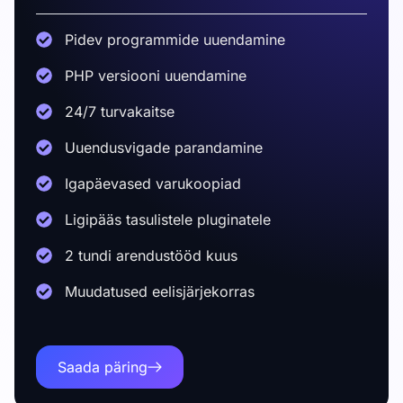
Pidev programmide uuendamine
PHP versiooni uuendamine
24/7 turvakaitse
Uuendusvigade parandamine
Igapäevased varukoopiad
Ligipääs tasulistele pluginatele
2 tundi arendustööd kuus
Muudatused eelisjärjekorras
Saada päring