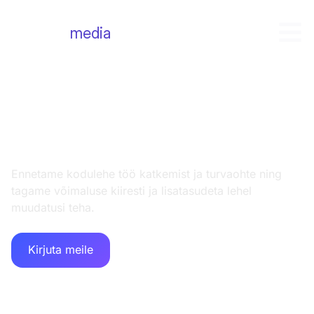
mercury
media
WordPress kodulehe või e-
poe hooldus
Ennetame kodulehe töö katkemist ja turvaohte ning
tagame võimaluse kiiresti ja lisatasudeta lehel
muudatusi teha.
Kirjuta meile
Paketid