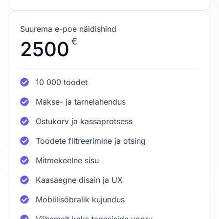
Suurema e-poe näidishind
€
2500
10 000 toodet
Makse- ja tarnelahendus
Ostukorv ja kassaprotsess
Toodete filtreerimine ja otsing
Mitmekeelne sisu
Kaasaegne disain ja UX
Mobiilisõbralik kujundus