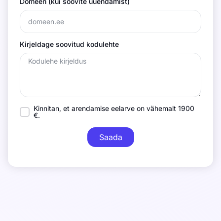
Domeen (kui soovite uuendamist)
Kirjeldage soovitud kodulehte
Kinnitan, et arendamise eelarve on vähemalt 1900
€.
Saada