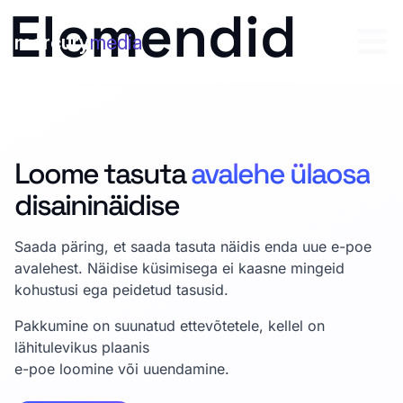
Elemendid
mercury
media
Loome tasuta
avalehe ülaosa
disaininäidise
Saada päring, et saada tasuta näidis enda uue e-poe
avalehest. Näidise küsimisega ei kaasne mingeid
kohustusi ega peidetud tasusid.
Pakkumine on suunatud ettevõtetele, kellel on
lähitulevikus plaanis
e-poe loomine või uuendamine.