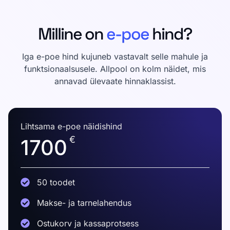
Milline on
e-poe
hind?
Iga e-poe hind kujuneb vastavalt selle mahule ja
funktsionaalsusele. Allpool on kolm näidet, mis
annavad ülevaate hinnaklassist.
Lihtsama e-poe näidishind
€
1700
50 toodet
Makse- ja tarnelahendus
Ostukorv ja kassaprotsess